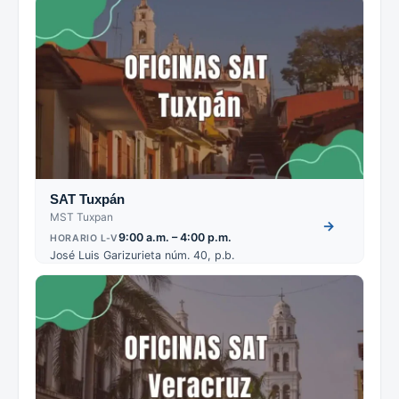
SAT Tuxpán
MST Tuxpan
→
9:00 a.m. – 4:00 p.m.
HORARIO L-V
José Luis Garizurieta núm. 40, p.b.