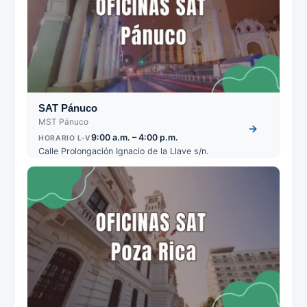
SAT Pánuco
MST Pánuco
→
9:00 a.m. – 4:00 p.m.
HORARIO L-V
Calle Prolongación Ignacio de la Llave s/n.