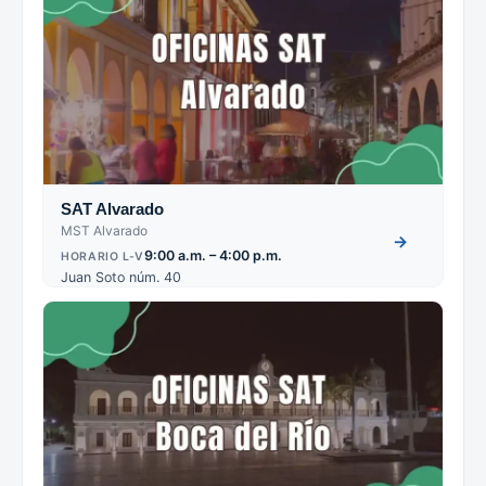
SAT Alvarado
MST Alvarado
→
9:00 a.m. – 4:00 p.m.
HORARIO L-V
Juan Soto núm. 40