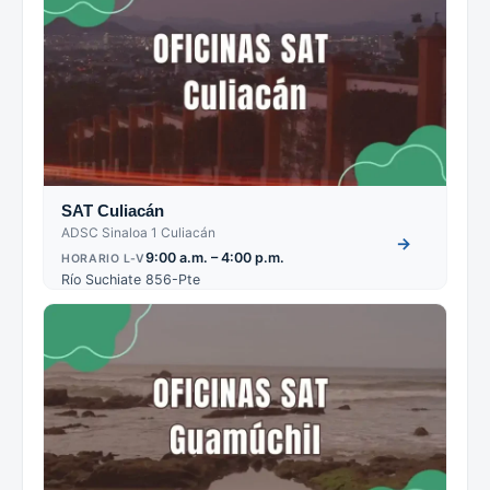
SAT Culiacán
ADSC Sinaloa 1 Culiacán
→
9:00 a.m. – 4:00 p.m.
HORARIO L-V
Río Suchiate 856-Pte