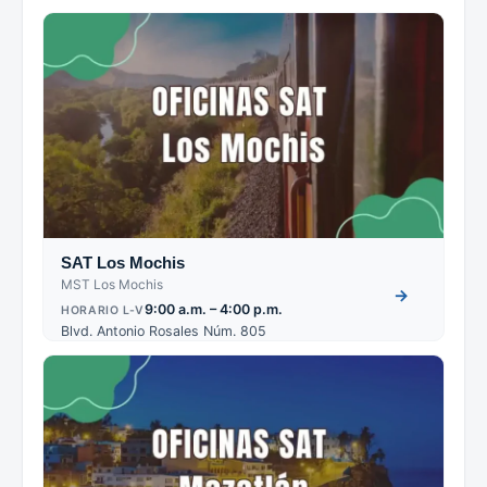
SAT Los Mochis
MST Los Mochis
→
9:00 a.m. – 4:00 p.m.
HORARIO L-V
Blvd. Antonio Rosales Núm. 805