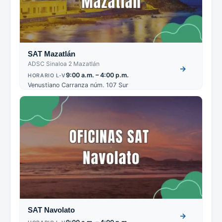
SAT Mazatlán
ADSC Sinaloa 2 Mazatlán
→
9:00 a.m. – 4:00 p.m.
HORARIO L-V
Venustiano Carranza núm. 107 Sur
SAT Navolato
→