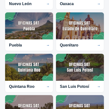
Nuevo León
→
Oaxaca
→
Puebla
→
Querétaro
→
Quintana Roo
→
San Luis Potosí
→