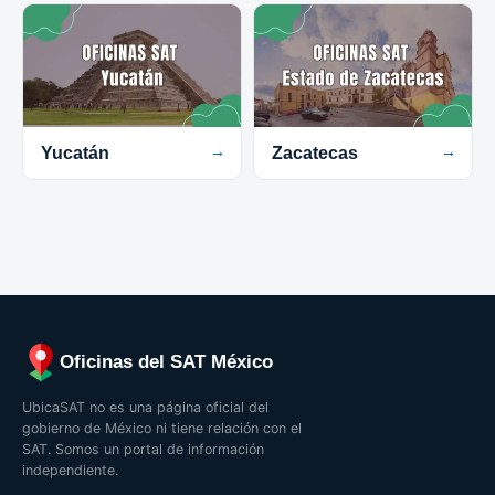
Yucatán
→
Zacatecas
→
Oficinas del SAT México
UbicaSAT no es una página oficial del
gobierno de México ni tiene relación con el
SAT. Somos un portal de información
independiente.