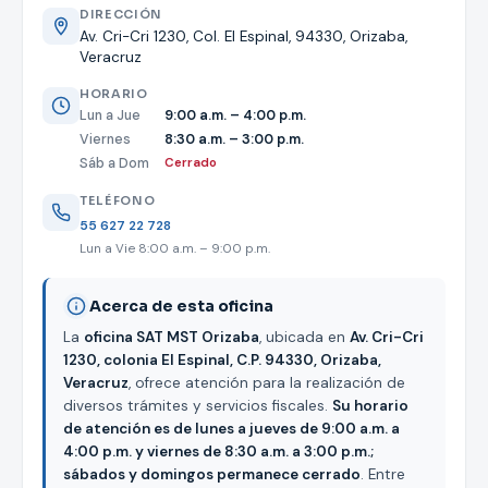
DIRECCIÓN
Av. Cri-Cri 1230, Col. El Espinal, 94330, Orizaba,
Veracruz
HORARIO
Lun a Jue
9:00 a.m. – 4:00 p.m.
Viernes
8:30 a.m. – 3:00 p.m.
Sáb a Dom
Cerrado
TELÉFONO
55 627 22 728
Lun a Vie 8:00 a.m. – 9:00 p.m.
Acerca de esta oficina
La
oficina SAT MST Orizaba
, ubicada en
Av. Cri-Cri
1230, colonia El Espinal, C.P. 94330, Orizaba,
Veracruz
, ofrece atención para la realización de
diversos trámites y servicios fiscales.
Su horario
de atención es de lunes a jueves de 9:00 a.m. a
4:00 p.m. y viernes de 8:30 a.m. a 3:00 p.m.;
sábados y domingos permanece cerrado
. Entre