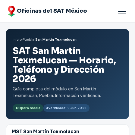
Oficinas del SAT México
Agendar cita
Inicio
›
Puebla
›
San Martín Texmelucan
Oficinas por Estados
SAT San Martín
Texmelucan — Horario,
Teléfono y Dirección
2026
Guía completa del módulo en San Martín
Texmelucan, Puebla. Información verificada.
Espera media
Verificado: 9 Jun 2026
MST San Martín Texmelucan