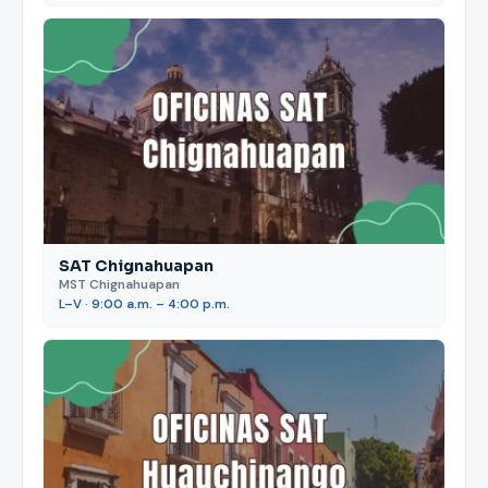
SAT Chignahuapan
MST Chignahuapan
L–V · 9:00 a.m. – 4:00 p.m.