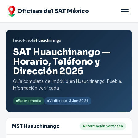
Oficinas del SAT México
Agendar cita
Inicio
›
Puebla
›
Huauchinango
Oficinas por Estados
SAT Huauchinango —
Horario, Teléfono y
Dirección 2026
Guía completa del módulo en Huauchinango, Puebla.
Información verificada.
Espera media
Verificado: 3 Jun 2026
MST Huauchinango
Información verificada