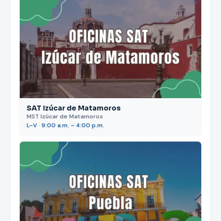
SAT Izúcar de Matamoros
MST Izúcar de Matamoros
L–V · 9:00 a.m. – 4:00 p.m.