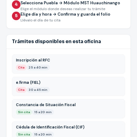
Selecciona Puebla → Módulo MST Huauchinango
4
Elige el módulo donde deseas realizar tu trámite
Elige día y hora → Confirma y guarda el folio
5
Llévalo el día de tu cita
Trámites disponibles en esta oficina
Inscripción al RFC
Cita
25 a 40 min
e.firma (FIEL)
Cita
30 a 45 min
Constancia de Situación Fiscal
Sin cita
15 a 20 min
Cédula de Identificación Fiscal (CIF)
Sin cita
15 a 20 min