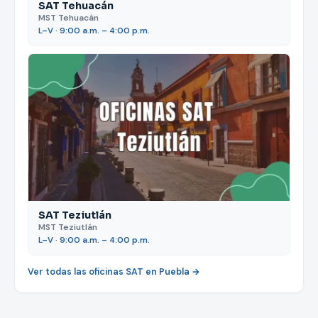
SAT Tehuacán
MST Tehuacán
L–V · 9:00 a.m. – 4:00 p.m.
SAT Teziutlán
MST Teziutlán
L–V · 9:00 a.m. – 4:00 p.m.
Ver todas las oficinas SAT en Puebla →