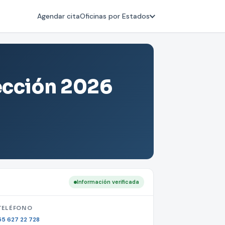
Agendar cita
Oficinas por Estados
rección 2026
Información verificada
TELÉFONO
55 627 22 728