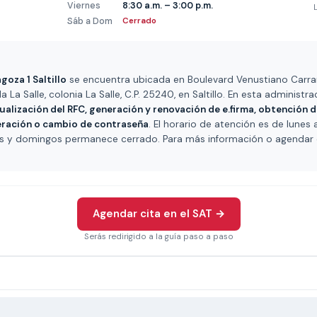
Viernes
8:30 a.m. – 3:00 p.m.
Sáb a Dom
Cerrado
oza 1 Saltillo
se encuentra ubicada en Boulevard Venustiano Carran
a La Salle, colonia La Salle, C.P. 25240, en Saltillo. En esta administr
ualización del RFC, generación y renovación de e.firma, obtención d
peración o cambio de contraseña
. El horario de atención es de lunes
dos y domingos permanece cerrado. Para más información o agendar 
Agendar cita en el SAT →
Serás redirigido a la guía paso a paso