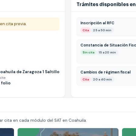
Trámites disponibles en 
Inscripción al RFC
en cita previa.
Cita
25 a 50 min
Constancia de Situación Fisc
Sin cita
15 a 20 min
huila de Zaragoza 1 Saltillo
Cambios de régimen fiscal
mite
Cita
20 a 40 min
 folio
r cita en cada módulo del SAT en Coahuila.