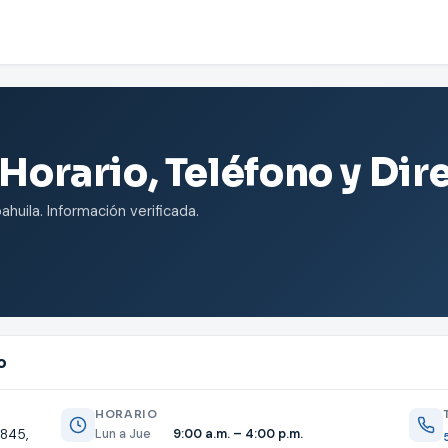
 Horario, Teléfono y Di
huila. Información verificada.
o
HORARIO
845,
Lun a Jue
9:00 a.m. – 4:00 p.m.