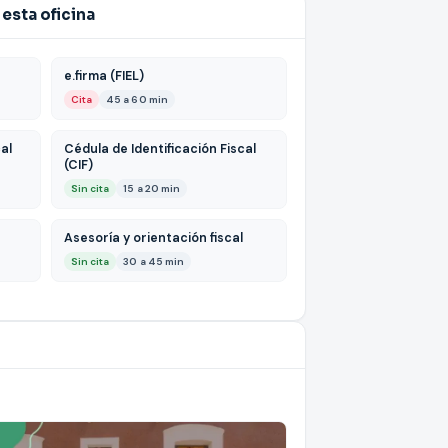
esta oficina
e.firma (FIEL)
Cita
45 a 60 min
al
Cédula de Identificación Fiscal
(CIF)
Sin cita
15 a 20 min
Asesoría y orientación fiscal
Sin cita
30 a 45 min