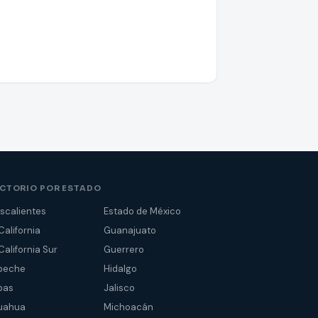
ECTORIO POR ESTADO
scalientes
Estado de México
California
Guanajuato
California Sur
Guerrero
peche
Hidalgo
pas
Jalisco
uahua
Michoacán