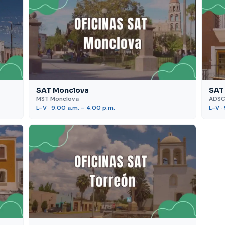
SAT Monclova
SAT
MST Monclova
ADSC
L–V · 9:00 a.m. – 4:00 p.m.
L–V ·