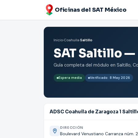
Oficinas del SAT México
Inicio
›
Coahuila
›
Saltillo
SAT Saltillo —
Guía completa del módulo en Saltillo, Coa
Espera media
Verificado: 8 May 2026
ADSC Coahuila de Zaragoza 1 Saltill
DIRECCIÓN
Boulevard Venustiano Carranza núm. 2