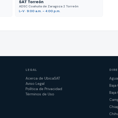
SAT Torreón
ADSC Coahuila de Zaragoza 2 Torreón
L–V · 9:00 a.m. – 4:00 p.m.
LEGAL
DIR
Acerca de UbicaSAT
Agua
Aviso Legal
Baja 
Política de Privacidad
Baja 
Términos de Uso
Cam
Chia
Chih