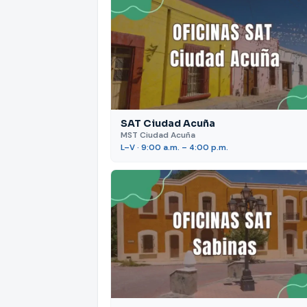
SAT Ciudad Acuña
MST Ciudad Acuña
L–V · 9:00 a.m. – 4:00 p.m.