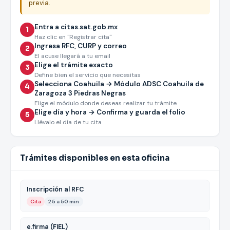
previa.
Entra a citas.sat.gob.mx
1
Haz clic en "Registrar cita"
Ingresa RFC, CURP y correo
2
El acuse llegará a tu email
Elige el trámite exacto
3
Define bien el servicio que necesitas
Selecciona Coahuila → Módulo ADSC Coahuila de
4
Zaragoza 3 Piedras Negras
Elige el módulo donde deseas realizar tu trámite
Elige día y hora → Confirma y guarda el folio
5
Llévalo el día de tu cita
Trámites disponibles en esta oficina
Inscripción al RFC
Cita
25 a 50 min
e.firma (FIEL)