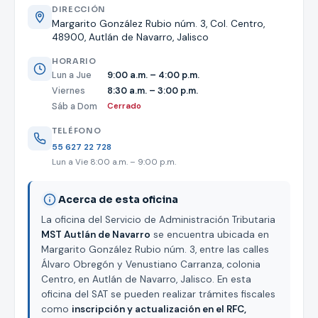
DIRECCIÓN
Margarito González Rubio núm. 3, Col. Centro,
48900, Autlán de Navarro, Jalisco
HORARIO
Lun a Jue
9:00 a.m. – 4:00 p.m.
Viernes
8:30 a.m. – 3:00 p.m.
Sáb a Dom
Cerrado
TELÉFONO
55 627 22 728
Lun a Vie 8:00 a.m. – 9:00 p.m.
Acerca de esta oficina
La oficina del Servicio de Administración Tributaria
MST Autlán de Navarro
se encuentra ubicada en
Margarito González Rubio núm. 3, entre las calles
Álvaro Obregón y Venustiano Carranza, colonia
Centro, en Autlán de Navarro, Jalisco. En esta
oficina del SAT se pueden realizar trámites fiscales
como
inscripción y actualización en el RFC,