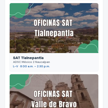
SAT Tlalnepantla
ADSC México 2 Naucalpan
L–V · 8:00 a.m. – 2:30 p.m.