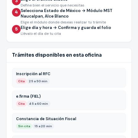
3
Define bien el servicio que necesitas
Selecciona Estado de México → Módulo MST
4
Naucalpan, Alce Blanco
Elige el módulo donde deseas realizar tu trámite
Elige día y hora → Confirma y guarda el folio
5
Llévalo el día de tu cita
Trámites disponibles en esta oficina
Inscripción al RFC
Cita
25 a 50 min
e.firma (FIEL)
Cita
45 a 60 min
Constancia de Situación Fiscal
Sin cita
15 a 20 min