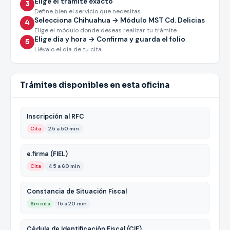
Elige el trámite exacto
3
Define bien el servicio que necesitas
Selecciona Chihuahua → Módulo MST Cd. Delicias
4
Elige el módulo donde deseas realizar tu trámite
Elige día y hora → Confirma y guarda el folio
5
Llévalo el día de tu cita
Trámites disponibles en esta oficina
Inscripción al RFC
Cita
25 a 50 min
e.firma (FIEL)
Cita
45 a 60 min
Constancia de Situación Fiscal
Sin cita
15 a 20 min
Cédula de Identificación Fiscal (CIF)