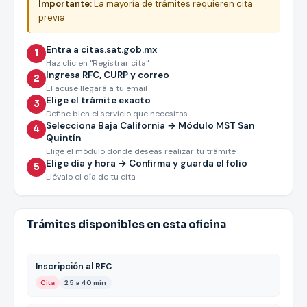
Importante:
La mayoría de trámites requieren cita
previa.
Entra a citas.sat.gob.mx
1
Haz clic en "Registrar cita"
Ingresa RFC, CURP y correo
2
El acuse llegará a tu email
Elige el trámite exacto
3
Define bien el servicio que necesitas
Selecciona Baja California → Módulo MST San
4
Quintín
Elige el módulo donde deseas realizar tu trámite
Elige día y hora → Confirma y guarda el folio
5
Llévalo el día de tu cita
Trámites disponibles en esta oficina
Inscripción al RFC
Cita
25 a 40 min