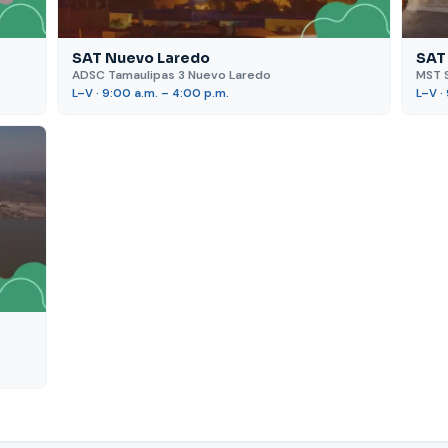
SAT Nuevo Laredo
SAT
ADSC Tamaulipas 3 Nuevo Laredo
MST 
L–V · 9:00 a.m. – 4:00 p.m.
L–V ·