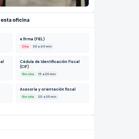
esta oficina
e.firma (FIEL)
Cita
30 a 45 min
al
Cédula de Identificación Fiscal
(CIF)
Sin cita
15 a 20 min
Asesoría y orientación fiscal
Sin cita
20 a 35 min