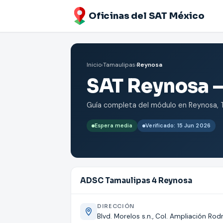
Oficinas del SAT México
Inicio
›
Tamaulipas
›
Reynosa
SAT Reynosa —
Guía completa del módulo en Reynosa, Ta
Espera media
Verificado: 15 Jun 2026
ADSC Tamaulipas 4 Reynosa
DIRECCIÓN
Blvd. Morelos s.n., Col. Ampliación Rodr