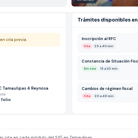
Trámites disponibles en 
Inscripción al RFC
en cita previa.
Cita
25 a 40 min
Constancia de Situación Fisc
Sin cita
15 a 20 min
C Tamaulipas 4 Reynosa
Cambios de régimen fiscal
mite
Cita
20 a 40 min
 folio
ar cita en cada módulo del SAT en Tamaulipas.