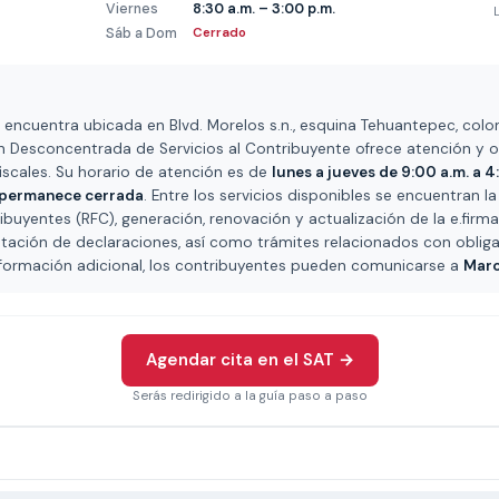
Viernes
8:30 a.m. – 3:00 p.m.
Sáb a Dom
Cerrado
 encuentra ubicada en Blvd. Morelos s.n., esquina Tehuantepec, colon
n Desconcentrada de Servicios al Contribuyente ofrece atención y or
fiscales. Su horario de atención es de
lunes a jueves de 9:00 a.m. a 4
 permanece cerrada
. Entre los servicios disponibles se encuentran la
ibuyentes (RFC), generación, renovación y actualización de la e.firm
entación de declaraciones, así como trámites relacionados con obligac
 información adicional, los contribuyentes pueden comunicarse a
Marc
Agendar cita en el SAT →
Serás redirigido a la guía paso a paso