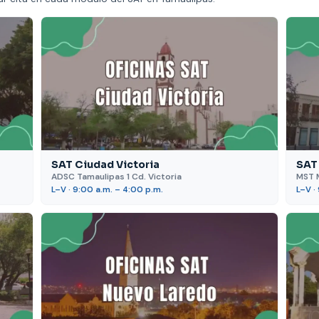
SAT Ciudad Victoria
SAT
ADSC Tamaulipas 1 Cd. Victoria
MST 
L–V · 9:00 a.m. – 4:00 p.m.
L–V ·