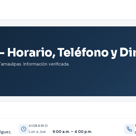
 Horario, Teléfono y D
maulipas. Información verificada.
HORARIO
íguez,
Lun a Jue
9:00 a.m. – 4:00 p.m.