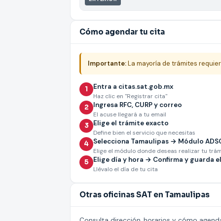
Cómo agendar tu cita
Importante:
La mayoría de trámites requier
Entra a citas.sat.gob.mx
1
Haz clic en "Registrar cita"
Ingresa RFC, CURP y correo
2
El acuse llegará a tu email
Elige el trámite exacto
3
Define bien el servicio que necesitas
Selecciona Tamaulipas → Módulo ADS
4
Elige el módulo donde deseas realizar tu trá
Elige día y hora → Confirma y guarda el
5
Llévalo el día de tu cita
Otras oficinas SAT en Tamaulipas
Consulta dirección, horarios y cómo agend