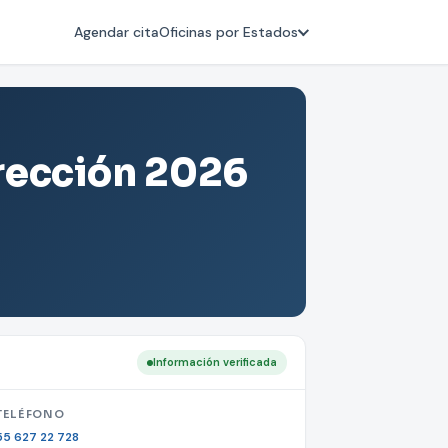
Agendar cita
Oficinas por Estados
irección 2026
Información verificada
TELÉFONO
55 627 22 728