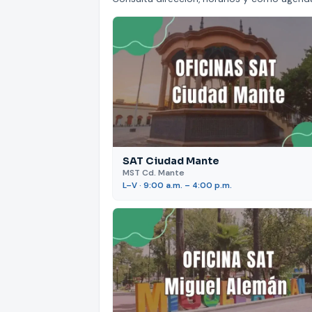
SAT Ciudad Mante
MST Cd. Mante
L–V · 9:00 a.m. – 4:00 p.m.