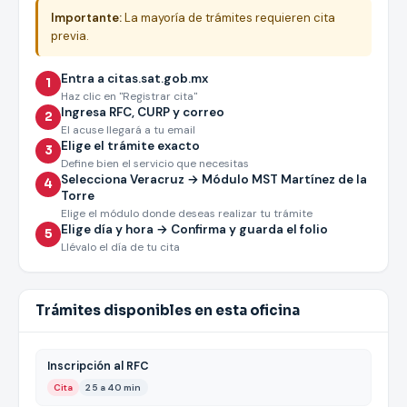
Importante:
La mayoría de trámites requieren cita
previa.
Entra a citas.sat.gob.mx
1
Haz clic en "Registrar cita"
Ingresa RFC, CURP y correo
2
El acuse llegará a tu email
Elige el trámite exacto
3
Define bien el servicio que necesitas
Selecciona Veracruz → Módulo MST Martínez de la
4
Torre
Elige el módulo donde deseas realizar tu trámite
Elige día y hora → Confirma y guarda el folio
5
Llévalo el día de tu cita
Trámites disponibles en esta oficina
Inscripción al RFC
Cita
25 a 40 min