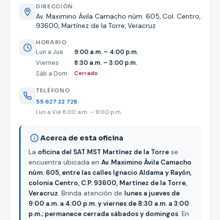
DIRECCIÓN
Av. Maximino Ávila Camacho núm. 605, Col. Centro,
93600, Martínez de la Torre, Veracruz
HORARIO
Lun a Jue
9:00 a.m. – 4:00 p.m.
Viernes
8:30 a.m. – 3:00 p.m.
Sáb a Dom
Cerrado
TELÉFONO
55 627 22 728
Lun a Vie 8:00 a.m. – 9:00 p.m.
Acerca de esta oficina
La
oficina del SAT MST Martínez de la Torre
se
encuentra ubicada en
Av. Maximino Ávila Camacho
núm. 605, entre las calles Ignacio Aldama y Rayón,
colonia Centro, C.P. 93600, Martínez de la Torre,
Veracruz
. Brinda atención de
lunes a jueves de
9:00 a.m. a 4:00 p.m. y viernes de 8:30 a.m. a 3:00
p.m.; permanece cerrada sábados y domingos
. En