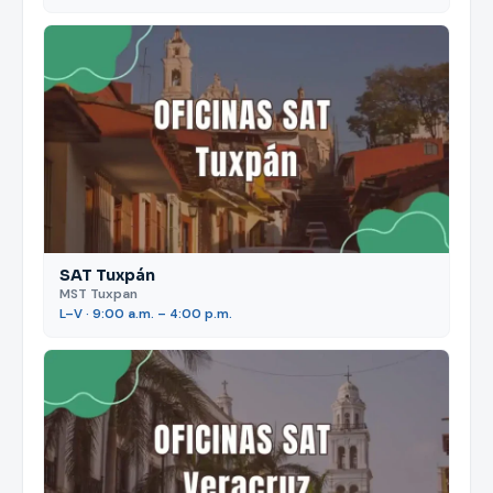
SAT Tuxpán
MST Tuxpan
L–V · 9:00 a.m. – 4:00 p.m.